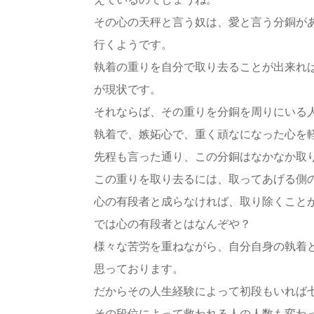
その心の天秤と言う奴は、愛と言う分銅が
行くようです。
執着の重りを自分で取り去ることが出来れ
が現状です。
それならば、その重りを分銅を周りにいる
執着で、嫉妬心で、重く頑なになった心を
先程も言った通り、この分銅はなかなか取
この重りを取り去るには、取ってあげる側
心の有段者と成らなければ、取り除くこと
では心の有段者とはなんぞや？
様々な苦労を重ねながら、自分自身の執着
思っております。
だからその人生経験によって初段もいれば
その段位によって救われる人の人数も変わ