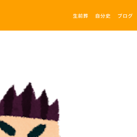
生前葬
自分史
ブログ