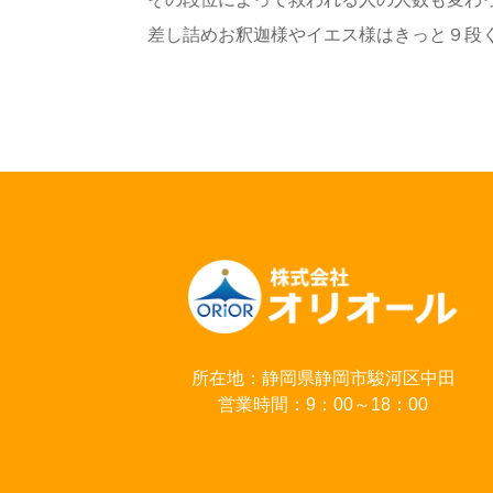
差し詰めお釈迦様やイエス様はきっと９段
所在地：静岡県静岡市駿河区中田
営業時間：9：00～18：00