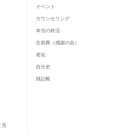
イベント
カウンセリング
本当の終活
生前葬（感謝の会）
老化
自分史
雑記帳
と見