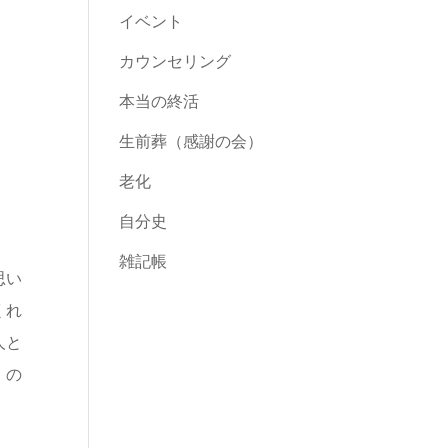
イベント
カウンセリング
本当の終活
生前葬（感謝の会）
老化
自分史
雑記帳
思い
くれ
人と
」の
」