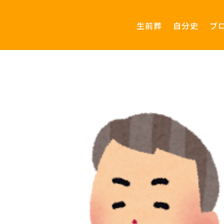
生前葬
自分史
ブ