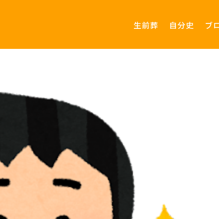
生前葬
自分史
ブ