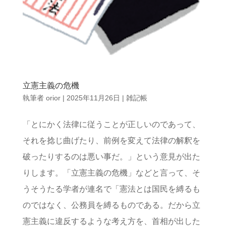
立憲主義の危機
執筆者
orior
|
2025年11月26日
|
雑記帳
「とにかく法律に従うことが正しいのであって、
それを捻じ曲げたり、前例を変えて法律の解釈を
破ったりするのは悪い事だ。」という意見が出た
りします。「立憲主義の危機」などと言って、そ
うそうたる学者が連名で「憲法とは国民を縛るも
のではなく、公務員を縛るものである。だから立
憲主義に違反するような考え方を、首相が出した