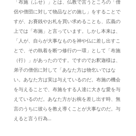
「布施（ふせ）」とは、仏教で言うところの「僧
侶や僧団に対して物品などの施し」をすることで
すが、お賽銭やお札を買い求めることも、広義の
上では「布施」と言っています。しかし本来は、
「人が、自らが大事なものを神や仏に差し出すこ
とで、その執着を断つ修行の一環」として「布施
（行）」があったのです。ですのでお釈迦様は、
弟子の僧侶に対して「あなた方は物乞いではな
い。あなた方は実は与えているのだ。布施の機会
を与えることで、布施をする人達に大きな愛を与
えているのだ。あなた方がお椀を差し出す時、無
言のうちに彼らを教え導くことが大事なのだ。与
えると言う行為...