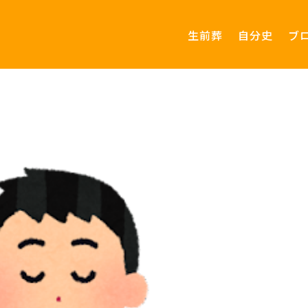
生前葬
自分史
ブ