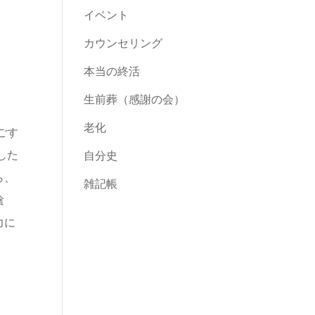
イベント
カウンセリング
本当の終活
生前葬（感謝の会）
老化
ごす
した
自分史
ら、
雑記帳
陰
力に