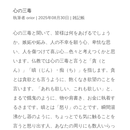
心の三毒
執筆者
orior
|
2025年08月30日
|
雑記帳
心の三毒と聞いて、皆様は何をあげるでしょう
か。嫉妬や妬み、人の不幸を願う心、卑怯な思
い、人を傷つけて喜ぶ心…色々と考えつくかと思
います。仏教では心の三毒と言うと「貪（と
ん）」「瞋（じん）・痴（ち）」を指します。貪
とは貪欲とも言うように、飽くなき欲望のことを
言います。「あれも欲しい、これも欲しい」と、
まるで餓鬼のように、物や肩書き、お金に執着す
るさまです。瞋とは「怒り」のことです。瞬間湯
沸かし器のように、ちょっとでも気に触ることを
言うと怒り出す人、あなたの周りにも数人いらっ