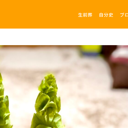
生前葬
自分史
ブ