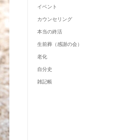
イベント
カウンセリング
本当の終活
生前葬（感謝の会）
老化
自分史
雑記帳