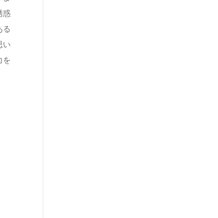
誘惑
ある
思い
力を