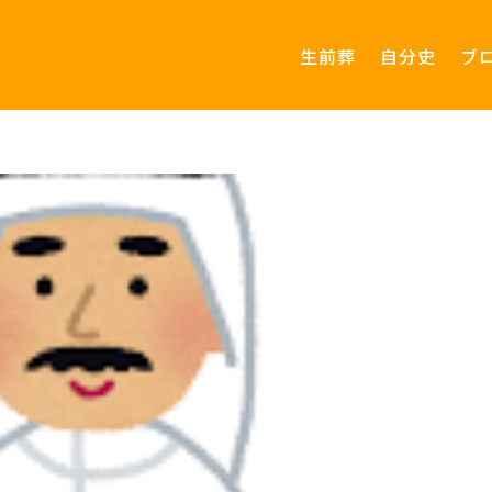
生前葬
自分史
ブ