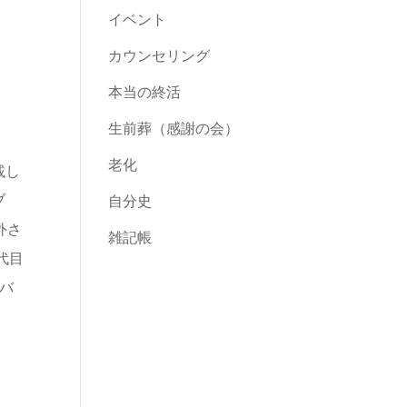
イベント
カウンセリング
本当の終活
生前葬（感謝の会）
老化
載し
ブ
自分史
外さ
雑記帳
代目
バ