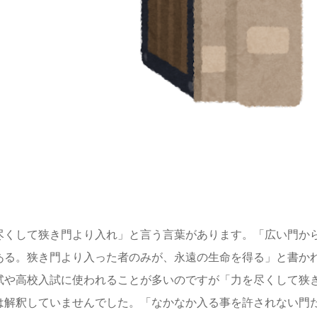
尽くして狭き門より入れ」と言う言葉があります。「広い門か
ある。狭き門より入った者のみが、永遠の生命を得る」と書か
試や高校入試に使われることが多いのですが「力を尽くして狭
は解釈していませんでした。「なかなか入る事を許されない門