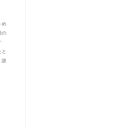
トめ
校の
す
たと
、誰