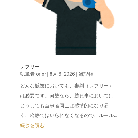
レフリー
執筆者
orior
|
8月 6, 2026
|
雑記帳
どんな競技においても、審判（レフリー）
は必要です。何故なら、勝負事においては
どうしても当事者同士は感情的になり易
く、冷静ではいられなくなるので、ルール...
続きを読む