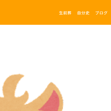
生前葬
自分史
ブログ