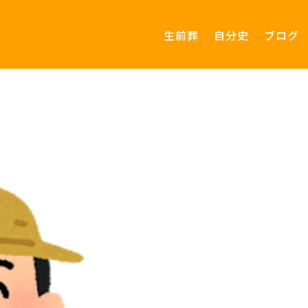
生前葬
自分史
ブログ