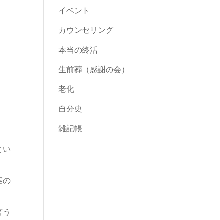
イベント
カウンセリング
本当の終活
生前葬（感謝の会）
老化
自分史
雑記帳
とい
実の
言う