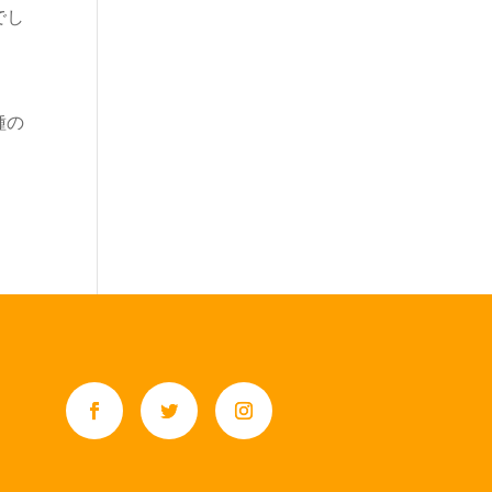
でし
種の