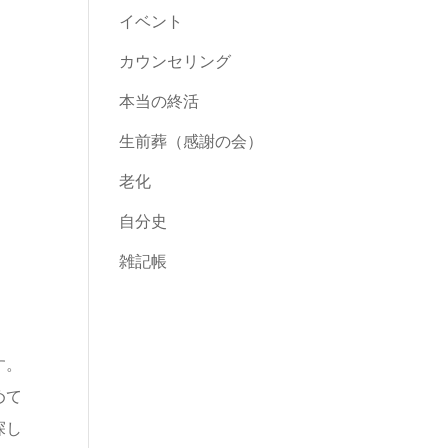
イベント
カウンセリング
本当の終活
生前葬（感謝の会）
老化
自分史
雑記帳
す。
めて
探し