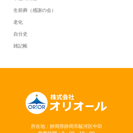
生前葬（感謝の会）
老化
自分史
雑記帳
所在地：静岡県静岡市駿河区中田