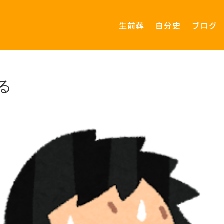
生前葬
自分史
ブログ
る