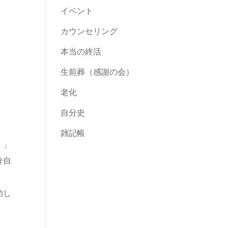
イベント
カウンセリング
本当の終活
生前葬（感謝の会）
老化
自分史
雑記帳
！」
分自
功し