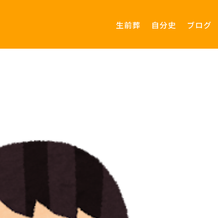
生前葬
自分史
ブログ