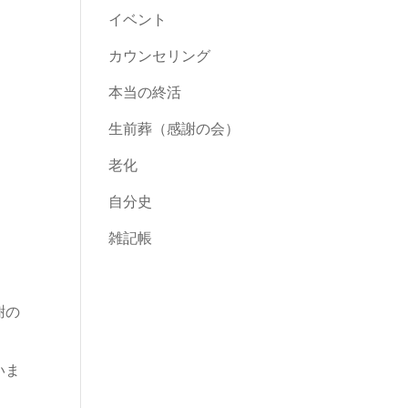
イベント
カウンセリング
本当の終活
生前葬（感謝の会）
老化
自分史
雑記帳
謝の
いま