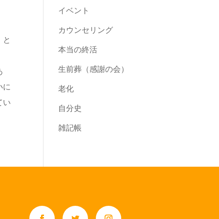
イベント
カウンセリング
」と
本当の終活
。
生前葬（感謝の会）
あ
小に
老化
てい
自分史
雑記帳