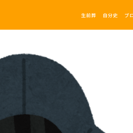
生前葬
自分史
ブ