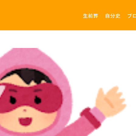
生前葬
自分史
ブ