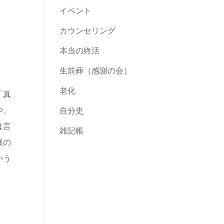
イベント
カウンセリング
本当の終活
生前葬（感謝の会）
老化
「真
や、
自分史
は言
雑記帳
展の
いう