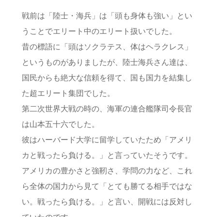
戦前は「陸士・海兵」は「頭も身体も強い」とい
うことでエリート中のエリート扱いでした。
昔の標語に「頭はソクラテス、体はヘラクレス」
というものがありましたが、陸士海兵さん達は、
国民からも絶大な信頼を得て、国も国力を結集し
た超エリート集団でした。
第二次世界大戦の時の、海軍の連合艦隊司令長官
は山本五十六でした。
彼はハーバード大学に留学していたため「アメリ
カと戦ったら負ける。」と言っていたそうです。
アメリカの豊かさと強靭さ、学問の力など、これ
ら全体の国力から見て「とても勝てる相手ではな
い。戦ったら負ける。」と言い、開戦には反対し