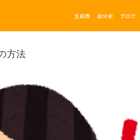
生前葬
自分史
ブログ
の方法