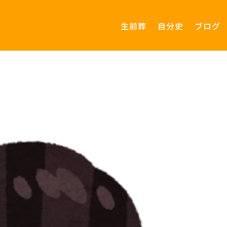
生前葬
自分史
ブログ