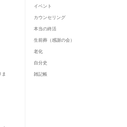
イベント
カウンセリング
本当の終活
生前葬（感謝の会）
老化
自分史
りま
雑記帳