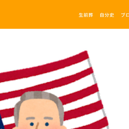
生前葬
自分史
ブ