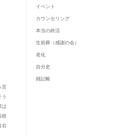
イベント
カウンセリング
本当の終活
生前葬（感謝の会）
老化
自分史
雑記帳
う言
そう
際は
高校
は右