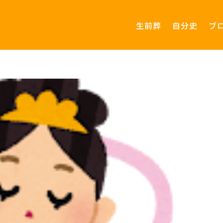
生前葬
自分史
ブ