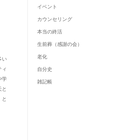
イベント
カウンセリング
本当の終活
生前葬（感謝の会）
老化
多い
ティ
自分史
や学
雑記帳
天と
」と