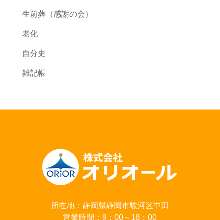
生前葬（感謝の会）
老化
自分史
雑記帳
所在地：静岡県静岡市駿河区中田
営業時間：9：00～18：00