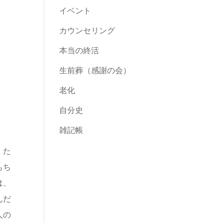
イベント
カウンセリング
本当の終活
生前葬（感謝の会）
老化
自分史
雑記帳
、た
もち
は、
んだ
人の