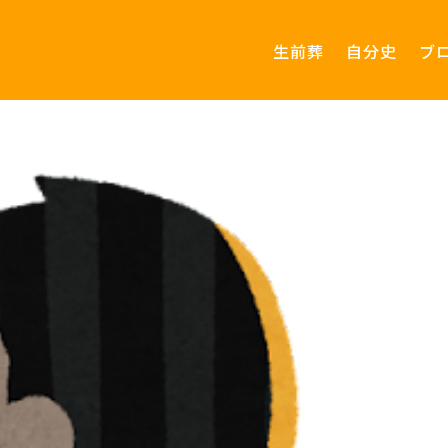
生前葬
自分史
ブ