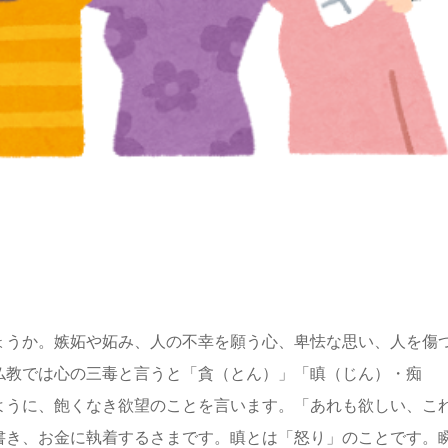
ょうか。嫉妬や妬み、人の不幸を願う心、卑怯な思い、人を傷
仏教では心の三毒と言うと「貪（とん）」「瞋（じん）・痴
ように、飽くなき欲望のことを言います。「あれも欲しい、こ
書き、お金に執着するさまです。瞋とは「怒り」のことです。