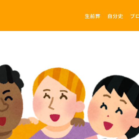
生前葬
自分史
ブ