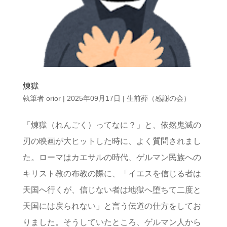
煉獄
執筆者
orior
|
2025年09月17日
|
生前葬（感謝の会）
「煉獄（れんごく）ってなに？」と、依然鬼滅の
刃の映画が大ヒットした時に、よく質問されまし
た。ローマはカエサルの時代、ゲルマン民族への
キリスト教の布教の際に、「イエスを信じる者は
天国へ行くが、信じない者は地獄へ堕ちて二度と
天国には戻られない」と言う伝道の仕方をしてお
りました。そうしていたところ、ゲルマン人から