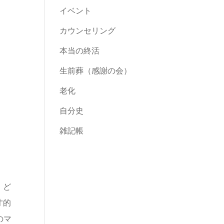
イベント
カウンセリング
本当の終活
生前葬（感謝の会）
老化
自分史
雑記帳
、ど
才的
のマ