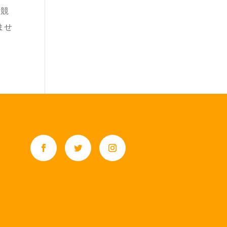
に競
ませ