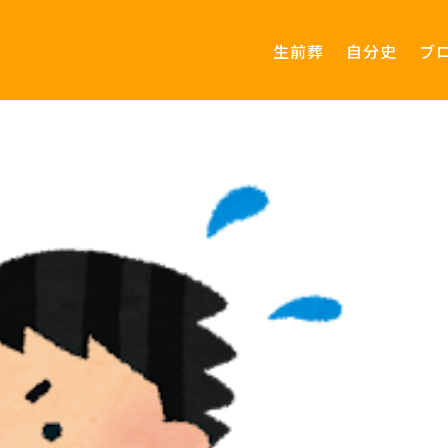
生前葬
自分史
ブ