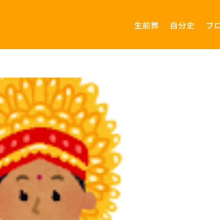
生前葬
自分史
ブ