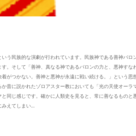
という民族的な演劇が行われています。民族神である善神バロ
ます。そして「善神、真なる神であるバロンの力と、悪神すな
決着がつかない。善神と悪神が永遠に戦い続ける。」という思
るか昔に説かれたゾロアスター教においても「光の天使オーラ
マと同じ感じです。確かに人類史を見ると、常に善なるものと
えてしまい...