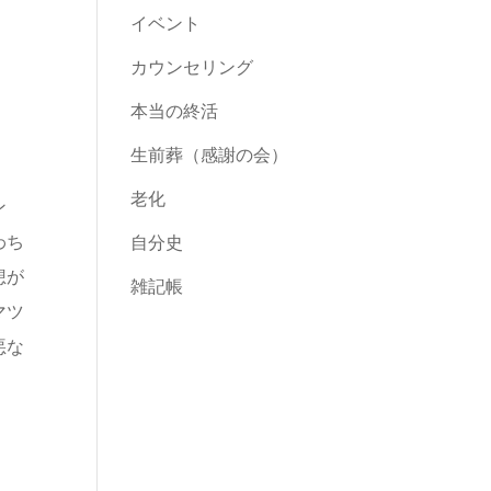
イベント
カウンセリング
本当の終活
生前葬（感謝の会）
老化
ン
わち
自分史
想が
雑記帳
マツ
悪な