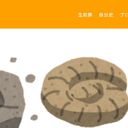
生前葬
自分史
ブ