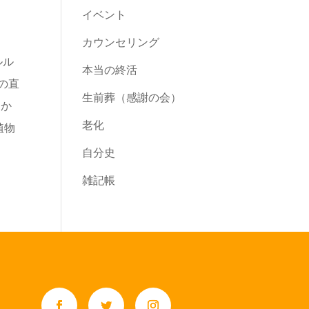
イベント
カウンセリング
ルル
本当の終活
の直
生前葬（感謝の会）
しか
老化
植物
自分史
雑記帳