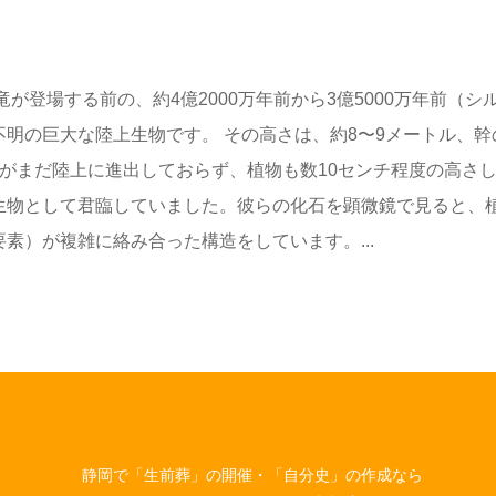
、恐竜が登場する前の、約4億2000万年前から3億5000万年前（シ
明の巨大な陸上生物です。 その高さは、約8〜9メートル、幹
がまだ陸上に進出しておらず、植物も数10センチ程度の高さ
生物として君臨していました。彼らの化石を顕微鏡で見ると、
素）が複雑に絡み合った構造をしています。...
静岡で「生前葬」の開催・「自分史」の作成なら