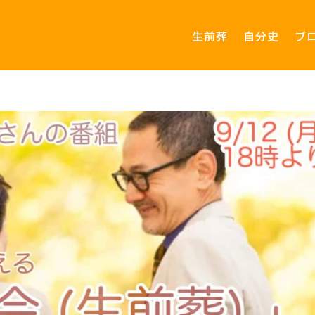
生前葬
自分史
ブ