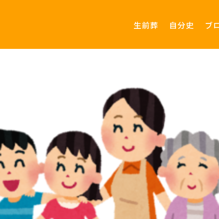
生前葬
自分史
ブ