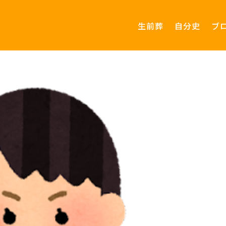
生前葬
自分史
ブ