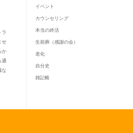
イベント
カウンセリング
本当の終活
トラ
ませ
生前葬（感謝の会）
るか
老化
る通
自分史
議な
雑記帳