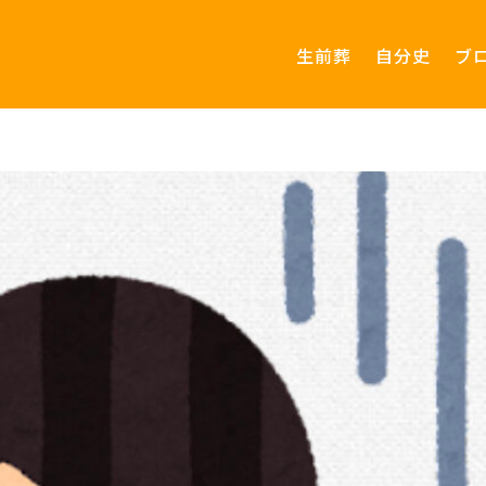
生前葬
自分史
ブ