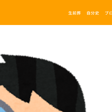
生前葬
自分史
ブ