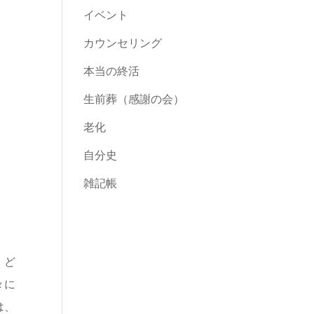
イベント
カウンセリング
本当の終活
生前葬（感謝の会）
老化
自分史
雑記帳
、ど
々に
は、