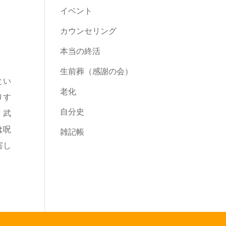
イベント
カウンセリング
本当の終活
生前葬（感謝の会）
とい
老化
りす
自分史
、武
は呪
雑記帳
害し