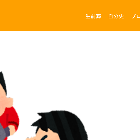
生前葬
自分史
ブ