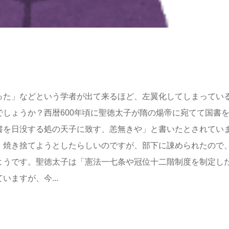
った」などという学者が出て来るほど、左翼化してしまってい
しょうか？西暦600年頃に聖徳太子が隋の煬帝に宛てて国書
書を日没する処の天子に致す、恙無きや」と書いたとされてい
、焼き捨てようとしたらしいのですが、部下に諌められたので
ようです。聖徳太子は「憲法一七条や冠位十二階制度を制定し
ますが、今...