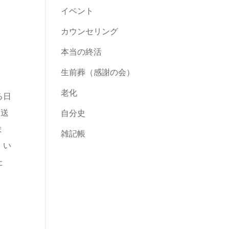
イベント
カウンセリング
本当の終活
生前葬（感謝の会）
老化
る日
を送
自分史
ま
雑記帳
、い
た