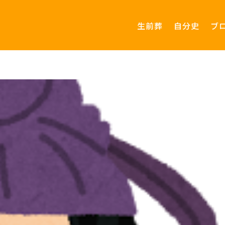
生前葬
自分史
ブ