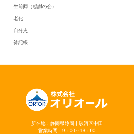
生前葬（感謝の会）
老化
自分史
雑記帳
所在地：静岡県静岡市駿河区中田
営業時間：9：00～18：00