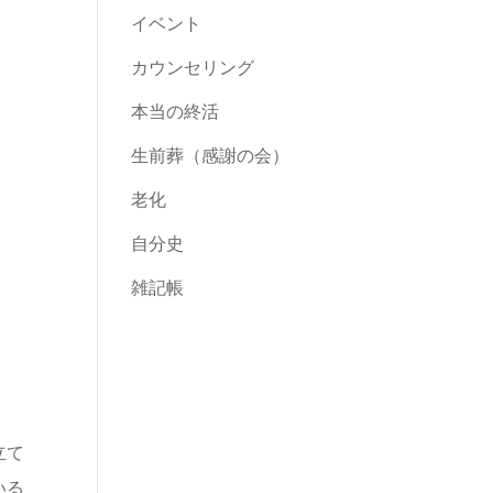
イベント
カウンセリング
本当の終活
生前葬（感謝の会）
老化
自分史
雑記帳
立て
いる