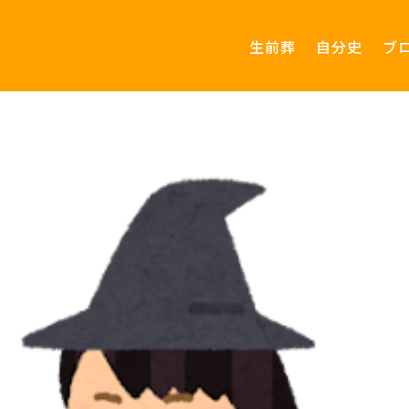
生前葬
自分史
ブ