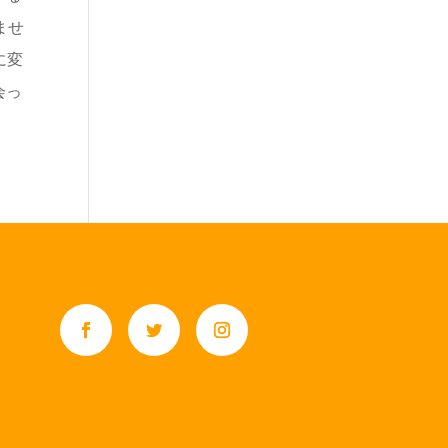
ませ
に変
会っ