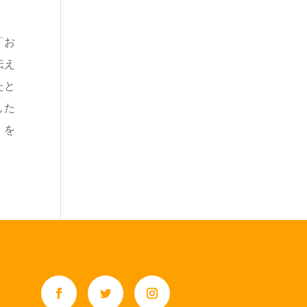
「お
伝え
たと
した
」を