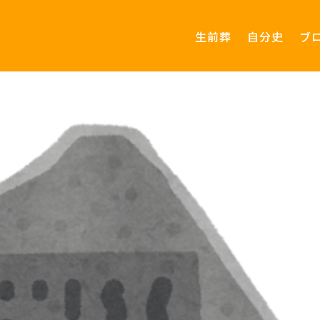
生前葬
自分史
ブ