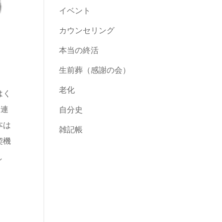
イベント
カウンセリング
本当の終活
生前葬（感謝の会）
老化
はく
済連
自分史
本は
雑記帳
契機
し