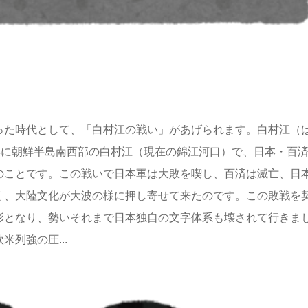
った時代として、「白村江の戦い」があげられます。白村江（
年に朝鮮半島南西部の白村江（現在の錦江河口）で、日本・百
のことです。この戦いで日本軍は大敗を喫し、百済は滅亡、日
く、大陸文化が大波の様に押し寄せて来たのです。この敗戦を
形となり、勢いそれまで日本独自の文字体系も壊されて行きま
列強の圧...