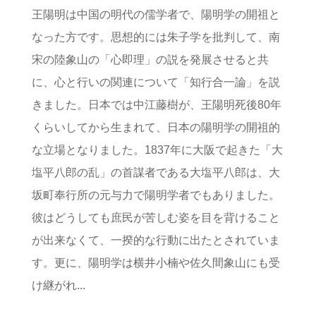
王陽明は中国の明代の儒学者で、陽明学の開祖と
なった方です。思想的には朱子学を批判して、南
宋の陸象山の「心即理」の説を発展させると共
に、心と行いの関連について「知行合一論」を説
きました。日本では中江藤樹が、王陽明死後80年
くらいしてから生まれて、日本の陽明学の開祖的
な立場となりました。1837年に大阪で起きた「大
塩平八郎の乱」の首謀者である大塩平八郎は、大
坂町奉行所の元与力で陽明学者でもありました。
彼はどうしても庶民が苦しむ姿を目を背けること
が出来なくて、一揆的な行動に出たとされていま
す。更に、陽明学は横井小楠や佐久間象山にも受
け継がれ...