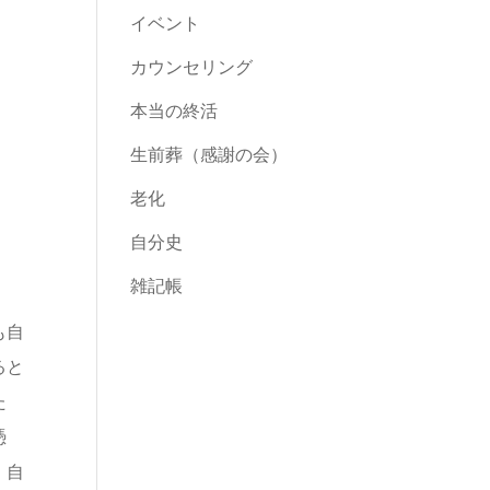
イベント
カウンセリング
本当の終活
生前葬（感謝の会）
老化
自分史
雑記帳
も自
ると
た
憑
、自