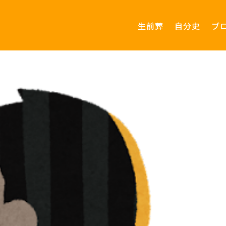
生前葬
自分史
ブ