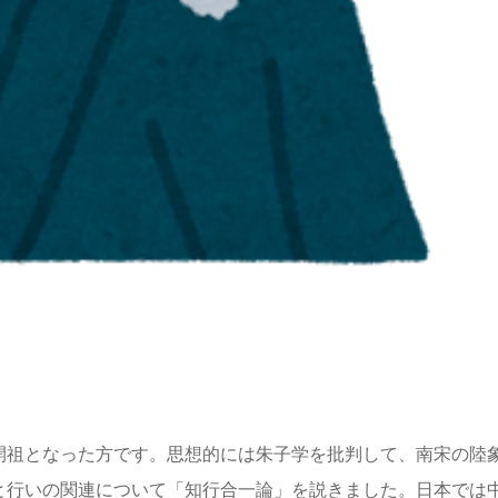
開祖となった方です。思想的には朱子学を批判して、南宋の陸
と行いの関連について「知行合一論」を説きました。日本では