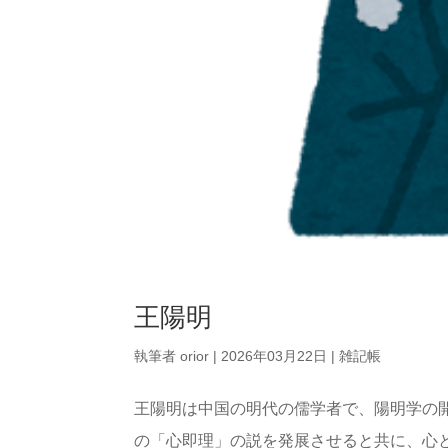
王陽明
執筆者
orior
|
2026年03月22日
|
雑記帳
王陽明は中国の明代の儒学者で、陽明学の
の「心即理」の説を発展させると共に、心