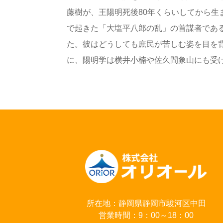
藤樹が、王陽明死後80年くらいしてから生
で起きた「大塩平八郎の乱」の首謀者であ
た。彼はどうしても庶民が苦しむ姿を目を
に、陽明学は横井小楠や佐久間象山にも受け継
所在地：静岡県静岡市駿河区中田
営業時間：9：00～18：00