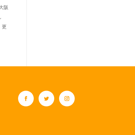
大阪
し
。更