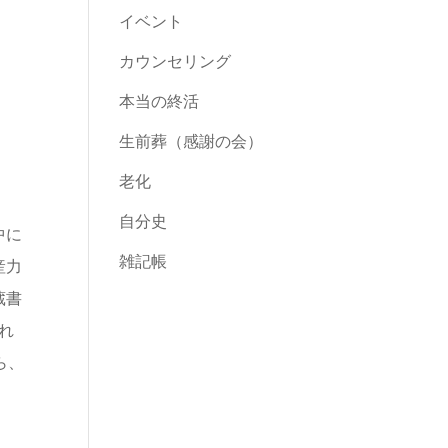
イベント
カウンセリング
本当の終活
生前葬（感謝の会）
老化
自分史
中に
雑記帳
産力
蔵書
れ
ら、