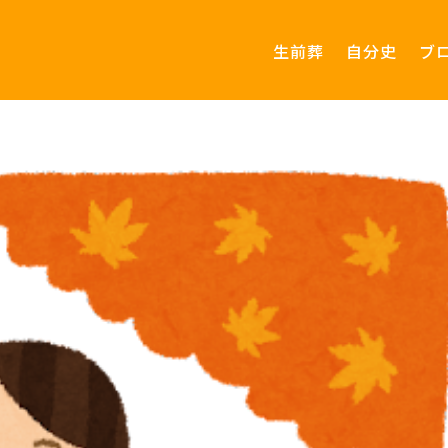
生前葬
自分史
ブ