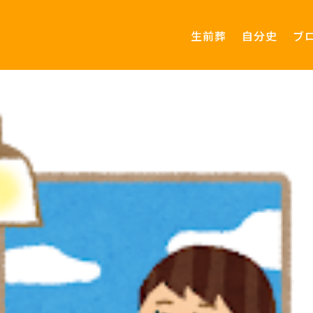
生前葬
自分史
ブ