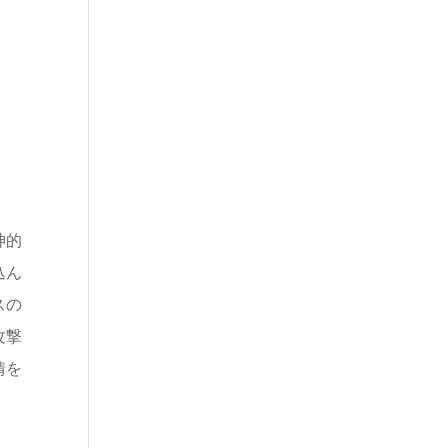
神的
込ん
スの
攻撃
情を