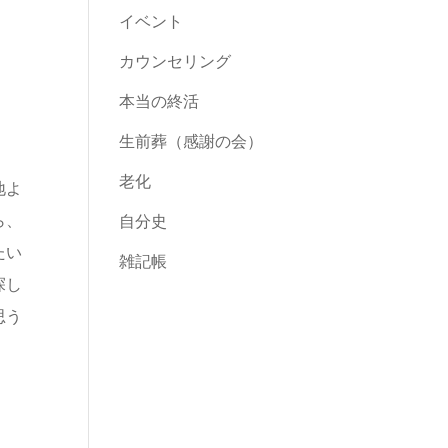
イベント
カウンセリング
本当の終活
生前葬（感謝の会）
老化
地よ
ら、
自分史
たい
雑記帳
探し
思う