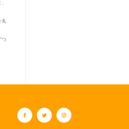
と、
を丸
ずつ