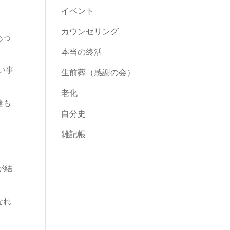
イベント
カウンセリング
あっ
本当の終活
い事
生前葬（感謝の会）
老化
達も
自分史
雑記帳
が結
なれ