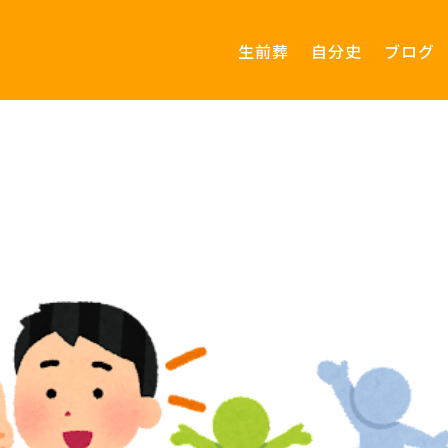
生前葬
自分史
ブログ