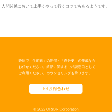
、人間関係において上手くやって行くコツでもあるようです。
静岡で「生前葬」の開催・「自分史」の作成なら
お任せください。終活に関するご相談窓口として
ご利用ください。カウンセリングも承ります。
お問合わせ
© 2022 ORiOR Corporation