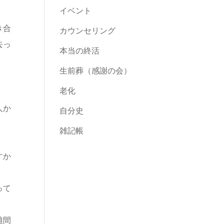
イベント
き合
カウンセリング
去っ
本当の終活
生前葬（感謝の会）
老化
人か
自分史
雑記帳
すか
って
離間