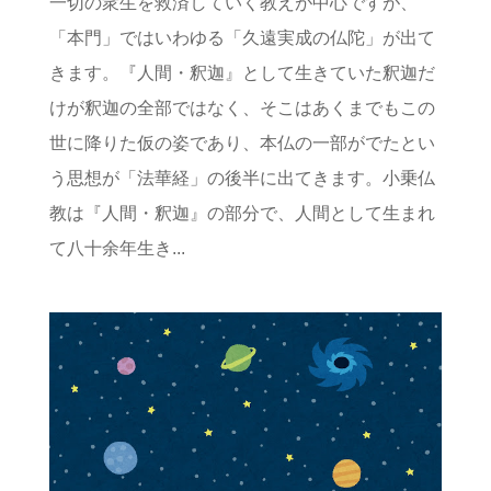
一切の衆生を救済していく教えが中心ですが、
「本門」ではいわゆる「久遠実成の仏陀」が出て
きます。『人間・釈迦』として生きていた釈迦だ
けが釈迦の全部ではなく、そこはあくまでもこの
世に降りた仮の姿であり、本仏の一部がでたとい
う思想が「法華経」の後半に出てきます。小乗仏
教は『人間・釈迦』の部分で、人間として生まれ
て八十余年生き...