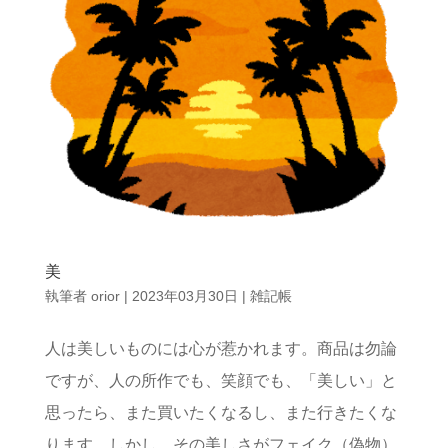
美
執筆者
orior
|
2023年03月30日
|
雑記帳
人は美しいものには心が惹かれます。商品は勿論
ですが、人の所作でも、笑顔でも、「美しい」と
思ったら、また買いたくなるし、また行きたくな
ります。しかし、その美しさがフェイク（偽物）