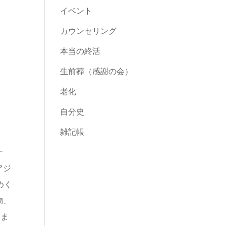
イベント
カウンセリング
本当の終活
生前葬（感謝の会）
老化
自分史
雑記帳
ナ
アジ
めく
物、
しま