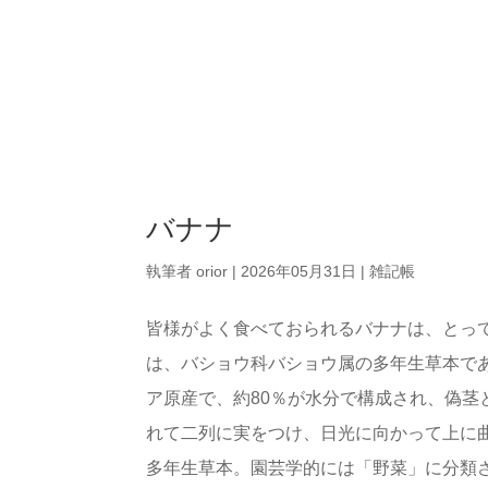
バナナ
執筆者
orior
|
2026年05月31日
|
雑記帳
皆様がよく食べておられるバナナは、とっ
は、バショウ科バショウ属の多年生草本で
ア原産で、約80％が水分で構成され、偽
れて二列に実をつけ、日光に向かって上に
多年生草本。園芸学的には「野菜」に分類さ