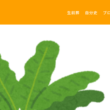
生前葬
自分史
ブ